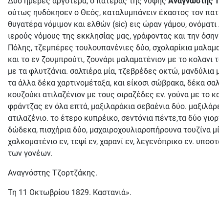
Δύο ημέρες αργότερα, ο πατέρας της νύφης
Αναγνώστης Τ
ούτως ηυδόκησεν ο Θεός, καταλυμπάνειν έκαστος τον πατέ
θυγατέρα νόμιμον και ελθών (sic) εις ώραν γάμου, ονόματ
ιερούς νόμους της εκκλησίας μας, γράφοντας και την όσην 
Πόλης, τζεμπέρες τουλουπανένιες δύο, σχολαρίκια μαλαματέ
και το εν ζουμπρούτι, ζουνάρι μαλαματένιον με το κολανι 
με τα φλυτζάνια. σαλτιέρα μία, τζεβρέδες οκτώ, μανδύλια
τα άλλα δέκα χαρτινομέταξα, και είκοσι σώβρακα, δέκα σ
κουζούκι ατιλαζένιον με τους σιραζέδες εν. γούνα με το κ
φράντζας εν όλα επτά, μαξιλαράκια σεβαένια δύο. μαξιλάρες
ατιλαζένιο. το έτερο κυπρέικο, σεντόνια πέντε,τα δύο γιοργ
δώδεκα, πισχήρια δύο, μαχαιροχουλιαροπήρουνα τουζίνα μί
χαλκοματένιο εν, τεψί εν, χαρανί εν, λεγενόπρικο εν. υπο
των γονέων.
Αναγνόστης Τζορτζάκης.
Τη 11 Οκτωβρίου 1829. Καστανιά».