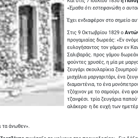
Και στις 7 Ιουλίου 1830
η Πανα
«
Έμαθα ότι εστεφανώθη ο αυτα
Έχει ενδιαφέρον στο σημείο αυ
Στις 9 Οκτωβρίου 1829 ο
Αντώ
προγαμιαίας δωρεάς: «Εν ονόμα
ευλογήσαντος τον γάμον εν Καν
Σαλιβαράς. προς γάμου δωρεάν,
φούντες χρυσές, η μία με μαργαρ
ζευγάρι σκουλαρίκια ζουμπρούτι
μισχάλια μαργαριτάρι, ένα ζευγ
διαμαντένια, το ένα μονόπετρον 
τζόχινον με το σαμούρι. ένα φο
τζανφέσι. τρία ζευγάρια παπούτ
αλάκερα· η δε ευχή των ημετέρ
 τα άνωθεν».