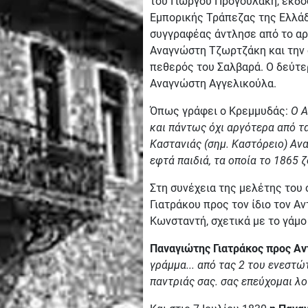
του Γιώργου Προγουλάκη, εκδό
Εμπορικής Τράπεζας της Ελλάδ
συγγραφέας άντλησε από το αρχ
Αναγνώστη Τζωρτζάκη και την 
πεθερός του Σαλβαρά. Ο δεύτερ
Αναγνώστη Αγγελικούλα.
Όπως γράφει ο Κρεμμυδάς:
Ο Α
και πάντως όχι αργότερα από τα
Καστανιάς (σημ. Καστόρειο) Αν
εφτά παιδιά, τα οποία το 1865 
Στη συνέχεια της μελέτης του
Γιατράκου προς τον ίδιο τον Α
Κωνσταντή, σχετικά με το γάμο
Παναγιώτης Γιατράκος προς Α
γράμμα... από τας 2 του ενεστώ
παντριάς σας. σας επεύχομαι λοι