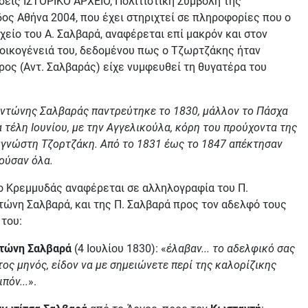
σεις ΙΣΤΟΡΙΚΟ ΑΡΧΕΙΟ, Πολιτιστική Συμβολή της
ος Αθήνα 2004, που έχει στηριχτεί σε πληροφορίες που ο
είο του Α. Σαλβαρά, αναφέρεται επί μακρόν και στον
οικογένειά του, δεδομένου πως ο Τζωρτζάκης ήταν
ος (Αντ. Σαλβαράς) είχε νυμφευθεί τη θυγατέρα του
ντώνης Σαλβαράς παντρεύτηκε το 1830, μάλλον το Πάσχα
 τέλη Ιουνίου, με την Αγγελικούλα, κόρη του προύχοντα της
αγνώστη Τζορτζάκη. Από το 1831 έως το 1847 απέκτησαν
ζούσαν όλα.
 ο Κρεμμυδάς αναφέρεται σε αλληλογραφία του Π.
ντώνη Σαλβαρά, και της Π. Σαλβαρά προς τον αδελφό τους
 του:
ντώνη Σαλβαρά
(4 Ιουλίου 1830): «
έλαβαν... το αδελφικό σας
τος μηνός, είδον να με σημειώνετε περί της καλορίζικης
πόν...
».