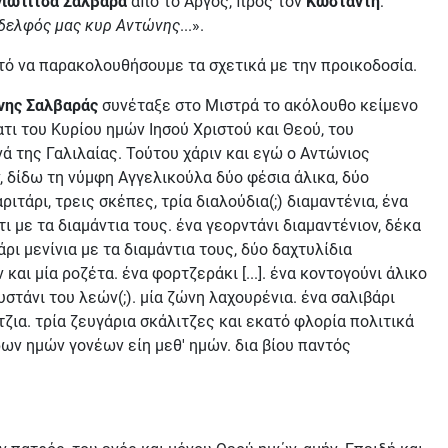
γιωτίτσα Σαλβαρά
από το Άργος, προς τον
Κωσταντή
:
δελφός μας κυρ Αντώνης
...».
τό να παρακολουθήσουμε τα σχετικά με την προικοδοσία.
νης Σαλβαράς
συνέταξε στο Μιστρά το ακόλουθο κείμενο
τι του Κυρίου ημών Ιησού Χριστού και Θεού, του
ά της Γαλιλαίας. Τούτου χάριν και εγώ ο Αντώνιος
 δίδω τη νύμφη Αγγελικούλα δύο φέσια άλικα, δύο
ιτάρι, τρεις σκέπες, τρία διαλούδια(;) διαμαντένια, ένα
 με τα διαμάντια τους. ένα γεορντάνι διαμαντένιον, δέκα
άρι μενίνια με τα διαμάντια τους, δύο δαχτυλίδια
και μία ροζέτα. ένα φορτζεράκι [...]. ένα κοντογούνι άλικο
υστάνι του λεών(;). μία ζώνη λαχουρένια. ένα σαλιβάρι
ζια. τρία ζευγάρια σκάλιτζες και εκατό φλορία πολιτικά
ων ημών γονέων είη μεθ' ημών. δια βίου παντός