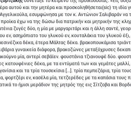
ζορτζάκης
συνέταξε το κείμενο της προικοδοσίας: «Εις δόξαν
ρα αυτού και την μητέρα και προσκοληθήσεται(sic) τη ιδία 
ι Αγγελικούλα, εσυμφώνησα με τον κ. Αντώνιον Σαλιβαράν να 
προίκα έχω να της δώσω δια πατρικήν και μητρικήν της κληρο
νια ζυγές δύο, η μία με μαργαριτάρι και η άλλη σαντέ, γεορν
του εν, ασημόπιατο του γλυκού εν, κουταλάκια του γλυκού έξ
 μεσινέζικα δέκα, έτερα Μάλτας δέκα. βρακοπουκάμισα τριάντ
αλιβάρια γυναικεία διάφορα, βρακοζώνες μεταξόχρυσες δεκα
ακούμνο μία, αντερί σεβάϊεν. φουστάνια τζιανουφέ δύο. φουστ
 κατουφένιες δέκα, με τα εντύματά των και γεμάτες μαλλί, τζό
ανίσια και τα τρία τουσεκίσια [...]. τρία πεμπεζάρια, τρία το
α, φορτζέρι εν, κασέλα μία, τετζερέδες με τα καπάσια τους 
στατικά το ήμισι μεράδιον της μητρός της εις Σίτζοβα και Βο