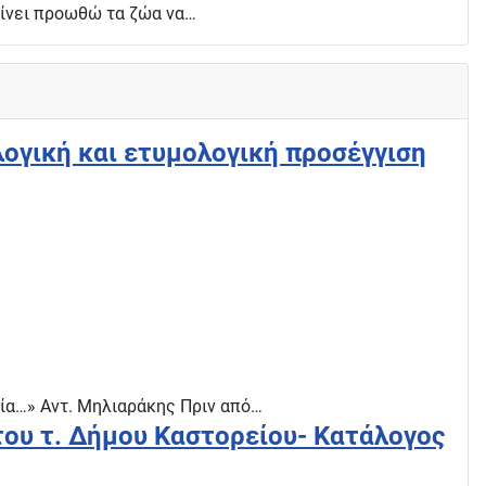
μαίνει προωθώ τα ζώα να…
ογική και ετυμολογική προσέγγιση
εία…» Αντ. Μηλιαράκης Πριν από…
του τ. Δήμου Καστορείου- Κατάλογος