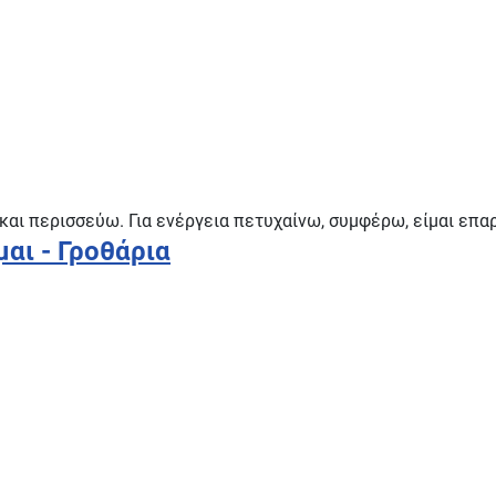
και περισσεύω. Για ενέργεια πετυχαίνω, συμφέρω, είμαι επαρ
μαι - Γροθάρια