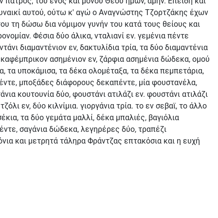
 πατρός, του ενός και μόνου Θεού ημών, αμήν. Επειδή και
γυναικί αυτού, ούτω κ' αγώ ο Αναγνώστης Τζορτζάκης έχων
του τη δώσω δια νόμιμον γυνήν του κατά τους θείους και
νομίαν. Φέσια δύο άλικα, νταλιανί εν. γεμένια πέντε
τάνι διαμαντένιον εν, δακτυλίδια τρία, τα δύο διαμαντένια
ι, καφέμπρικον ασημένιον εν, ζάρφια ασημένια δώδεκα, ομού
α, τα υποκάμισα, τα δέκα ολομέταξα, τα δέκα πεμπετάρια,
πέντε, μποξάδες διάφορους δεκαπέντε, μία φουστανέλα,
άνια κουτουνία δύο, φουστάνι ατιλάζι εν. φουστάνι ατιλάζι
λι εν, δύο κιλνίμια. γιοργάνια τρία. το εν σεβαϊ, το άλλο
υσέκια, τα δύο γεμάτα μαλλί, δέκα μπαλιές, βαγιόλια
πέντε, σαγάνια δώδεκα, λεγηρέρες δύο, τραπέζι
ρδόνια και μετρητά τάληρα Φράντζας επτακόσια και η ευχή