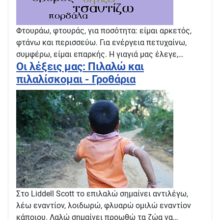
Φτουράω, φτουράς, για ποσότητα: είμαι αρκετός,
φτάνω και περισσεύω. Για ενέργεια πετυχαίνω,
συμφέρω, είμαι επαρκής. Η γιαγιά μας έλεγε,…
Οι λέξεις μας: Πιλαλώ και
πιλαλίσκομαι - Γροθάρια
Στο Liddell Scott το επιλαλώ σημαίνει αντιλέγω,
λέω εναντίον, λοιδωρώ, φλυαρώ ομιλώ εναντίον
κάποιου. Λαλώ σημαίνει προωθώ τα ζώα να…