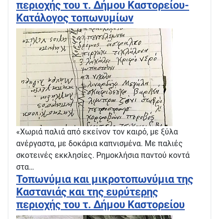
περιοχής του τ. Δήμου Καστορείου-
Κατάλογος τοπωνυμίων
«Χωριά παλιά από εκείνον τον καιρό, με ξύλα
ανέργαστα, με δοκάρια καπνισμένα. Με παλιές
σκοτεινές εκκλησίες. Ρημοκλήσια παντού κοντά
στα…
Τοπωνύμια και μικροτοπωνύμια της
Καστανιάς και της ευρύτερης
περιοχής του τ. Δήμου Καστορείου