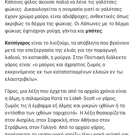
Κάποιος φίλος άκουσε παλιά να λένε τις γαλότσες
φώκιες. Δικαιολογείται η ονομασία γιατί οι γαλότσες
έχουν χρώμα μαύρο, είναι αδιάβροχες, ανθεκτικές όπως
ακριβώς το δέρμα της φώκιας. Οι Λάπωνες με το δέρμα
φώκιας έφτιαχναν ρούχα, γάντια και
μπότες
.
Κατσίγαρος
είναι το λιοζούμι, τα απόβλητα που βγαίνουν
μετά την επεξεργασία της ελιάς για την παραγωγή
λαδιού, το κατακάθι, η μούργα. Στην Ποντιακή διάλεκτο
γάρος είναι: «ο μαύρος και άχρηστος ζωμός ο
εκκρινόμενος εκ των καταπατουμένων ελαιών εν τω
ελαιοτριβείω».
Γάρος, μια λέξη που έρχεται από τα αρχαία χρόνια είναι
η άλμη, η σαλαμούρα Κατά το Lidell- Scott «ο γάρος,
ζωμός τις ή έμβαμμα εξ άλμης και μικρών ιχθύων ή τα
εντόσθια των ιχθύων ταριχευτά». Η λέξη θησαυρίζεται
στον Αισχύλο, στον Σοφοκλή, στον Αθήναιο στον
Στράβωνα, στον Γαληνό. Από το αρχαίο γάρος,
προέρχεται το μεσαιωνικό γαρίζω (έχω κακή γεύση) και