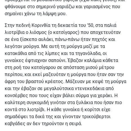
φθάνουμε στο σημερινό γαριάζω και γαριασμένος που
σημαίνει χάνω τη λάμψη μου.
Στην πεδινή Κορινθία τη δεκαετία του ’50, στα παλιά
λιοτρίβια ο λιόσμος (ο κατσίγαρος) που αποχετευόταν
σε ένα ξίσκεπο αυλάκι, πάνω-πάνω ήταν πηχτός και
λεγόταν μούργα. Με αυτή τη μούργα μαζί με τα
κατακάθια από τις λίμπες και τα τηγανόλαδα, οι
γυναίκες έφτιαχναν σαπούνι. Έβαζαν καλάμια κάθετα
στη ροή του κατσίγαρου σε απόσταση μισού μέτρου
περίπου, και εκεί μαζευόταν η μούργα που ήταν σαν την
άφρη του βραστού κρέατος. Μάζευαν με κεψέ τη μούργα
και την έβαζαν σε μεγαλούτσικα ντενεκεδάκια από
κονσέρβες που τους είχαν βάλει σύρμα για χεράκι. Η
καλύτερη συγκομιδή γινόταν στα ξυλάκια που ήσαν πιο
κοντά στο λιοτρίβι. Η κάθε γυναίκα ή κορίτσι είχε
σημαδέψει τα δικά της και γίνονταν τρικούβερτοι
καβγάδες αν δεν τηρούνταν η σειρά.