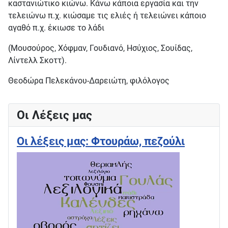
καστανιώτικο κιώνω. Κάνω κάποια εργασία και την
τελειώνω π.χ. κιώσαμε τις ελιές ή τελειώνει κάποιο
αγαθό π.χ. έκιωσε το λάδι
(Μουσούρος, Χόφμαν, Γουδιανό, Ησύχιος, Σουίδας,
Λίντελλ Σκοττ).
Θεοδώρα Πελεκάνου-Δαρειώτη, φιλόλογος
Οι Λέξεις μας
Οι λέξεις μας: Φτουράω, πεζούλι