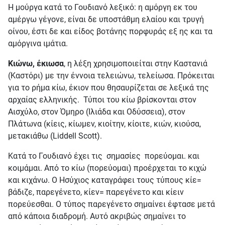
Η μούργα κατά το Γουδιανό λεξικό: η αμόργη εκ του
αμέργω γέγονε, είναι δε υποστάθμη ελαίου και τρυγή
οίνου, έστι δε και είδος βοτάνης πορφυράς εξ ης και τα
αμόργινα ιμάτια.
Κιώνω, έκιωσα
, η λέξη χρησιμοποιείται στην Καστανιά
(Καστόρι) με την έννοια τελειώνω, τελείωσα. Πρόκειται
για το ρήμα κίω, έκιον που θησαυρίζεται σε λεξικά της
αρχαίας ελληνικής. Τύποι του κίω βρίσκονται στον
Αισχύλο, στον Όμηρο (Ιλιάδα και Οδύσσεια), στον
Πλάτωνα (κίεις, κίωμεν, κιοίτην, κίοιτε, κιών, κιούσα,
μετακιάθω (Liddell Scott).
Κατά το Γουδιανό έχει τις σημασίες πορεύομαι. και
κοιμάμαι. Από το κίω (πορεύομαι) προέρχεται το κιχώ
και κιχάνω. Ο Ησύχιος καταγράφει τους τύπους κίε=
βάδιζε, παρεγένετο, κίεν= παρεγένετο και κίειν
πορεύεσθαι. Ο τύπος παρεγένετο σημαίνει έφτασε μετά
από κάποια διαδρομή. Αυτό ακριβώς σημαίνει το