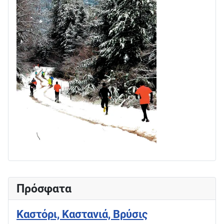
Πρόσφατα
Καστόρι, Καστανιά, Βρύσις