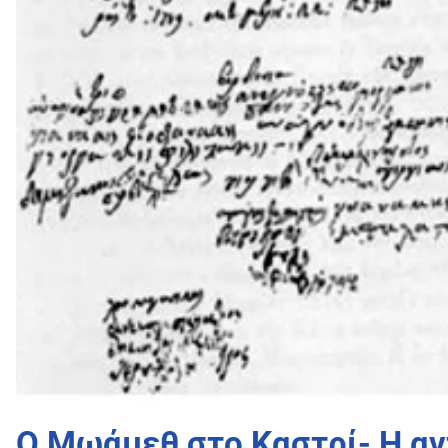
Ο Μωάμεθ στο Καστρί- Η αν