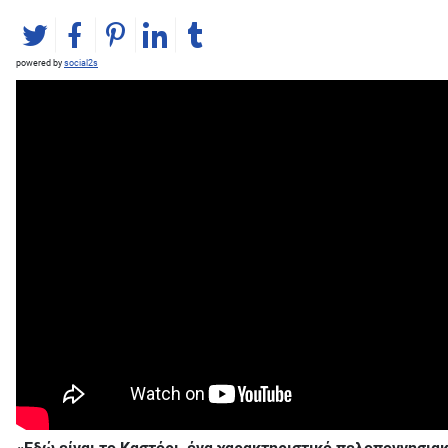
powered by
social2s