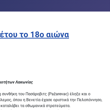
έτου το 18ο αιώνα
αιοτήτων Λακωνίας
 συνθήκη του Πασάροβιτς (Pažarevac) έληξε και ο
εμος, όπου η Βενετία έχασε οριστικά την Πελοπόννησο,
ν καταλάβει τα οθωμανικά στρατεύματα.