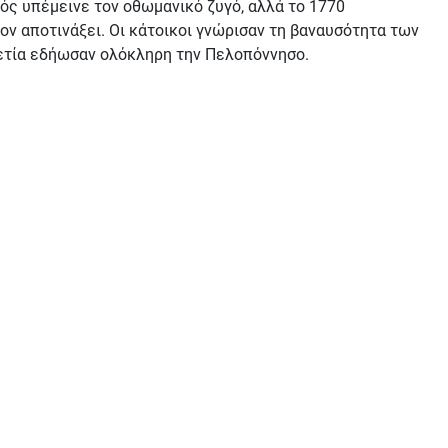
υπέμεινε τον οθωμανικό ζυγό, αλλά το 1770
ον αποτινάξει. Oι κάτοικοι γνώρισαν τη βαναυσότητα των
ετία εδήωσαν ολόκληρη την Πελοπόννησο.