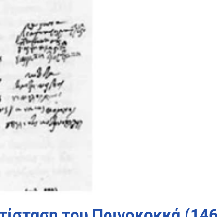
τίσταση του Πρινοκοκκά (146