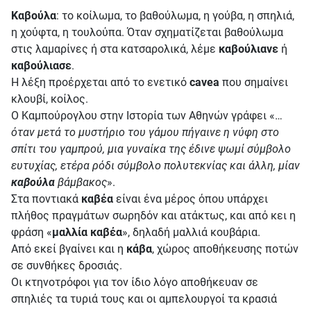
Καβούλα
: το κοίλωμα, το βαθούλωμα, η γούβα, η σπηλιά,
η χούφτα, η τουλούπα. Όταν σχηματίζεται βαθούλωμα
στις λαμαρίνες ή στα κατσαρολικά, λέμε
καβούλιανε
ή
καβούλιασε
.
Η λέξη προέρχεται από το ενετικό
cavea
που σημαίνει
κλουβί, κοίλος.
Ο Καμπούρογλου στην Ιστορία των Αθηνών γράφει «…
όταν μετά το μυστήριο του γάμου πήγαινε η νύφη στο
σπίτι του γαμπρού, μια γυναίκα της έδινε ψωμί σύμβολο
ευτυχίας, ετέρα ρόδι σύμβολο πολυτεκνίας και άλλη, μίαν
καβούλα
βάμβακος
».
Στα ποντιακά
καβέα
είναι ένα μέρος όπου υπάρχει
πλήθος πραγμάτων σωρηδόν και ατάκτως, και από κει η
φράση «
μαλλία καβέα
», δηλαδή μαλλιά κουβάρια.
Από εκεί βγαίνει και η
κάβα
, χώρος αποθήκευσης ποτών
σε συνθήκες δροσιάς.
Οι κτηνοτρόφοι για τον ίδιο λόγο αποθήκευαν σε
σπηλιές τα τυριά τους και οι αμπελουργοί τα κρασιά