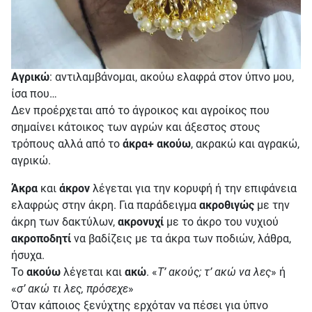
Αγρικώ
: αντιλαμβάνομαι, ακούω ελαφρά στον ύπνο μου,
ίσα που…
Δεν προέρχεται από το άγροικος και αγροίκος που
σημαίνει κάτοικος των αγρών και άξεστος στους
τρόπους αλλά από το
άκρα+ ακούω
, ακρακώ και αγρακώ,
αγρικώ.
Άκρα
και
άκρον
λέγεται για την κορυφή ή την επιφάνεια
ελαφρώς στην άκρη. Για παράδειγμα
ακροθιγώς
με την
άκρη των δακτύλων,
ακρονυχί
με το άκρο του νυχιού
ακροποδητί
να βαδίζεις με τα άκρα των ποδιών, λάθρα,
ήσυχα.
Το
ακούω
λέγεται και
ακώ
. «
Τ’ ακούς; τ’ ακώ να λες
» ή
«
σ’ ακώ τι λες, πρόσεχε
»
Όταν κάποιος ξενύχτης ερχόταν να πέσει για ύπνο