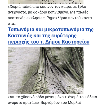
«Χωριά παλιά από εκείνον τον καιρό, με ξύλα
ανέργαστα, με δοκάρια καπνισμένα. Με παλιές
σκοτεινές εκκλησίες. Ρημοκλήσια παντού κοντά
στα…
Τοπωνύμια και μικροτοπωνύμια της
Καστανιάς και της ευρύτερης
περιοχής του τ. Δήμου Καστορείου
«Απ’ το χθεσινό ρόδο μένει μόνο τ’ όνομά του, άδεια
ονόματα κρατάμε» Βερνάρδος του Μορλαί