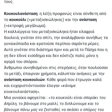
τους.
Κουκουλανάσταση
: η λέξη προφανώς είναι σύνθετη από
το
κουκούλι
(=μεταξοσκώληκας) και την
ανάσταση
(=εκτροφή, μεγάλωμα).
Η καλλιέργεια του μεταξοσκώληκα ήταν ελαφριά
δουλειά, γινόταν στο σπίτι, την αναλάμβαναν συνήθως τα
γυναικόπαιδα και κρατούσε περίπου σαράντα μέρες.
Αυτό γινόταν στο διάστημα πριν και μετά το Πάσχα που η
γη δεν έδινε εισόδημα και δεν κόστιζε πολύ, μόνο η
αγορά του σπόρου.
Άνθρωποι συνηθισμένοι στις στερήσεις, όταν πουλούσαν
το μετάξι, έπαιρναν χρήματα, κάλυπταν ανάγκες με την
ανάσταση κουκουλιών
. Κάθε φορά που έτρωγαν καλά
και ευχαριστιόντουσαν έλεγαν «
κάναμε
κουκουλανάσταση
».
Μια γυναίκα αφηγείται : «
το κουκούλι είναι σποράκι του
Απρίλη, το βάνουμε στο μαλλί, το διπλώνουμε και το
βάνουμε πάνω μας να ζεσταθεί, να σκάσει ο σπόρος του