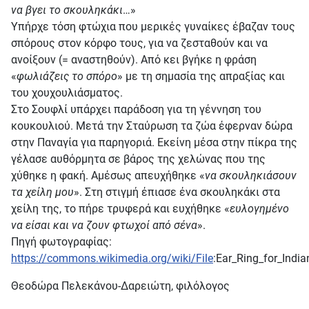
να βγει το σκουληκάκι
…»
Υπήρχε τόση φτώχια που μερικές γυναίκες έβαζαν τους
σπόρους στον κόρφο τους, για να ζεσταθούν και να
ανοίξουν (= αναστηθούν). Από κει βγήκε η φράση
«
φωλιάζεις το σπόρο
» με τη σημασία της απραξίας και
του χουχουλιάσματος.
Στο Σουφλί υπάρχει παράδοση για τη γέννηση του
κουκουλιού. Μετά την Σταύρωση τα ζώα έφερναν δώρα
στην Παναγία για παρηγοριά. Εκείνη μέσα στην πίκρα της
γέλασε αυθόρμητα σε βάρος της χελώνας που της
χύθηκε η φακή. Αμέσως απευχήθηκε «
να σκουληκιάσουν
τα χείλη μου
». Στη στιγμή έπιασε ένα σκουληκάκι στα
χείλη της, το πήρε τρυφερά και ευχήθηκε «
ευλογημένο
να είσαι και να ζουν φτωχοί από σένα
».
Πηγή φωτογραφίας:
https://commons.wikimedia.org/wiki/File
:Ear_Ring_for_Indi
Θεοδώρα Πελεκάνου-Δαρειώτη, φιλόλογος