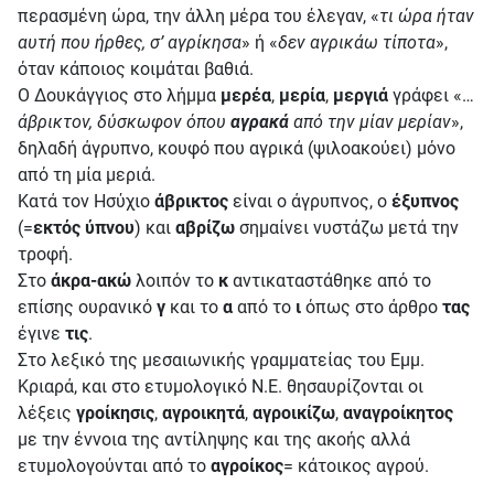
περασμένη ώρα, την άλλη μέρα του έλεγαν, «
τι ώρα ήταν
αυτή που ήρθες, σ’ αγρίκησα
» ή «
δεν αγρικάω τίποτα
»,
όταν κάποιος κοιμάται βαθιά.
Ο Δουκάγγιος στο λήμμα
μερέα
,
μερία
,
μεργιά
γράφει «…
άβρικτον, δύσκωφον όπου
αγρακά
από την μίαν μερίαν
»,
δηλαδή άγρυπνο, κουφό που αγρικά (ψιλοακούει) μόνο
από τη μία μεριά.
Κατά τον Ησύχιο
άβρικτος
είναι ο άγρυπνος, ο
έξυπνος
(=
εκτός ύπνου
) και
αβρίζω
σημαίνει νυστάζω μετά την
τροφή.
Στο
άκρα-ακώ
λοιπόν το
κ
αντικαταστάθηκε από το
επίσης ουρανικό
γ
και το
α
από το
ι
όπως στο άρθρο
τας
έγινε
τις
.
Στο λεξικό της μεσαιωνικής γραμματείας του Εμμ.
Κριαρά, και στο ετυμολογικό N.E. θησαυρίζονται οι
λέξεις
γροίκησις
,
αγροικητά
,
αγροικίζω
,
αναγροίκητος
με την έννοια της αντίληψης και της ακοής αλλά
ετυμολογούνται από το
αγροίκος
= κάτοικος αγρού.