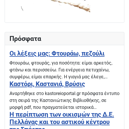
Πρόσφατα
Οι λέξεις μας: Φτουράω, πεζούλι
Φτουράω, φτουράς, για ποσότητα: είμαι αρκετός,
φτάνω και περισσεύω. Για ενέργεια πετυχαίνω,
συμφέρω, είμαι επαρκής. Η γιαγιά μας έλεγε,…
Καστόρι, Καστανιά, Βρύσις
Αναρτήθηκε στο kastoreioportal.gr πρόσφατα έντυπο
στη σειρά της Καστανιώτικης Βιβλιοθήκης, σε
μορφή pdf, που πραγματεύεται ιστορικά…
Η περίπτωση των οικισμών της Δ.Ε.
Πελλάνας και του αστικού κέντρου